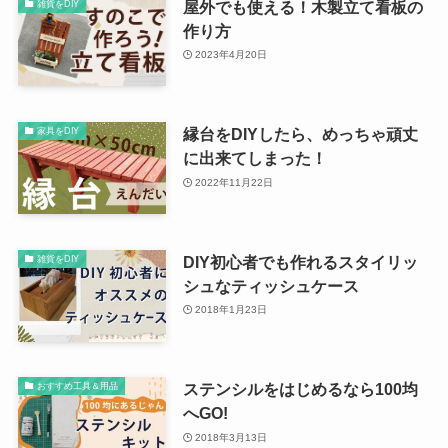
屋外でも使える！木製立て看板の
雑貨をDIY
作り方
2023年4月20日
縁台をDIYしたら、めっちゃ頑丈
家具をDIY
に出来てしまった！
2022年11月22日
DIY初心者でも作れるスタイリッ
雑貨をDIY
シュなティッシュケース
2018年1月23日
ステンシルをはじめるなら100均
おすすめ工具＆用品
へGO!
2018年3月13日