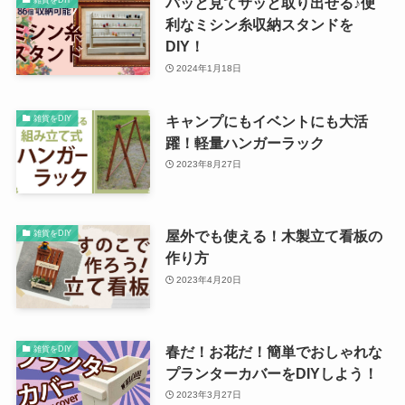
パッと見てサッと取り出せる♪便
雑貨をDIY
利なミシン糸収納スタンドを
DIY！
2024年1月18日
キャンプにもイベントにも大活
雑貨をDIY
躍！軽量ハンガーラック
2023年8月27日
屋外でも使える！木製立て看板の
雑貨をDIY
作り方
2023年4月20日
春だ！お花だ！簡単でおしゃれな
雑貨をDIY
プランターカバーをDIYしよう！
2023年3月27日