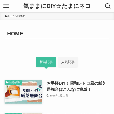
気ままにDIY☆たまにネコ
ホーム
HOME
HOME
新着記事
人気記事
お手軽DIY！昭和レトロ風の紙芝
雑貨をDIY
居舞台はこんなに簡単！
2018年1月10日